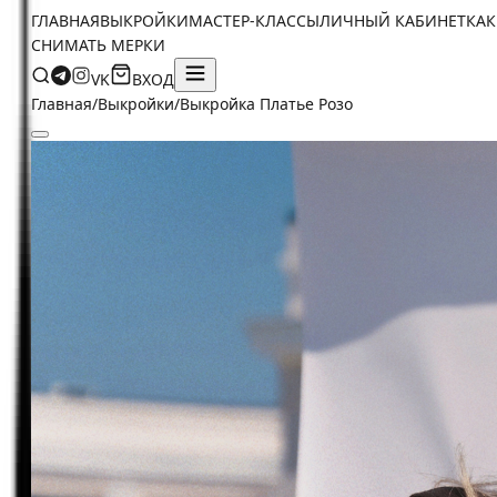
ГЛАВНАЯ
ВЫКРОЙКИ
МАСТЕР-КЛАССЫ
ЛИЧНЫЙ КАБИНЕТ
КАК
СНИМАТЬ МЕРКИ
VK
ВХОД
Главная
/
Выкройки
/
Выкройка Платье Розо