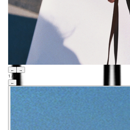
←
→
1
/
7
←