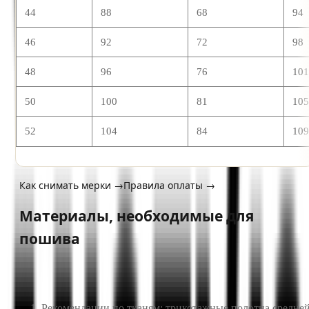
44
88
68
94
46
92
72
98
48
96
76
10
50
100
81
10
52
104
84
10
Как снимать мерки →
Правила оплаты →
Материалы, необходимые для
пошива
Рекомендации по тканям: трикотажные полотна средне