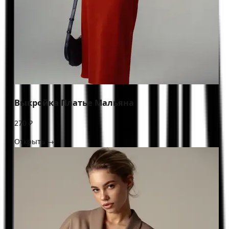
Выкройка Платье Мальяна
270 ₽
Открыть →