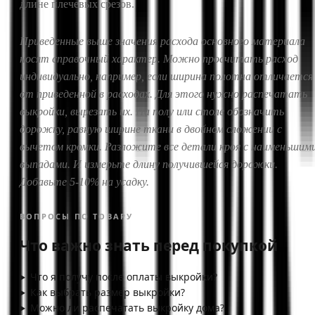
длине плечевых срезов.
Приведенные выше значения расхода основного материала
носят справочный характер. Можно просчитать расход
индивидуально, например, если ширина полотна отличается
от приведенной в расходах. Для этого нужно распечатать
выкройки, вырезать их. На полу или столе обозначить
дорожку, равную ширине ткани в двойном сложении с
вычетом кромки. Разложите все детали кроя с наименьшим
выпадами. И измерьте длину получившейся дорожки.
Добавьте 5-10% на усадку.
ВОПРОСЫ ПО ТОВАРУ
Что важно знать перед покупкой
Что я получу после оплаты выкройки?
Как выбрать размер выкройки?
Можно ли распечатать выкройку дома?