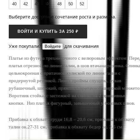
40
42
44
46
48
50
52
Выберите доступное сочетание роста и размера.
ВОЙТИ И КУПИТЬ ЗА 250 ₽
Уже покупали?
для скачивания
Войдите
Платье из футера трехниточного с велюровым эффектом. Пере
платья отрезной по линии талии, в шов втачана резинка. Спинк
цельнокроеная с притачной кулиской по линии талии с
продернутой резинкой. Линия проймы спущена, рукав
рубашечный, широкий, прямой, с притачной широкой манжето
Воротник стойка, с застежкой на спинке на 2 пришивные
кнопки. Низ платья фигурный, завышенный у боковых швов.
Прибавка к обхвату груди 16,8 – 20,6 см, прибавка к обхвату
талии ок.27-31 см, прибавка к обхвату бедер ок. 2,5 см.