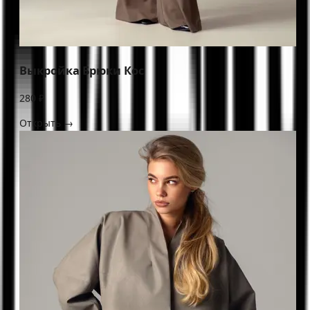
Выкройка Брюки Кос
280 ₽
Открыть →