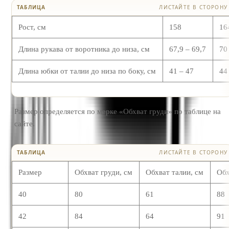
ТАБЛИЦА
ЛИСТАЙТЕ В СТОРОНУ
Рост, см
158
16
Длина рукава от воротника до низа, см
67,9 – 69,7
70
Длина юбки от талии до низа по боку, см
41 – 47
44
Размер определяется по мерке «Обхват груди» по таблице на
сайте.
ТАБЛИЦА
ЛИСТАЙТЕ В СТОРОНУ
Размер
Обхват груди, см
Обхват талии, см
Обх
40
80
61
88
42
84
64
91