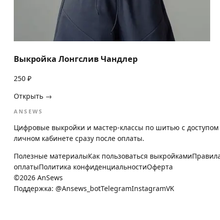
Выкройка Лонгслив Чандлер
250 ₽
Открыть →
ANSEWS
Цифровые выкройки и мастер-классы по шитью с доступом
личном кабинете сразу после оплаты.
Полезные материалы
Как пользоваться выкройками
Правил
оплаты
Политика конфиденциальности
Оферта
©
2026
AnSews
Поддержка:
@Ansews_bot
Telegram
Instagram
VK