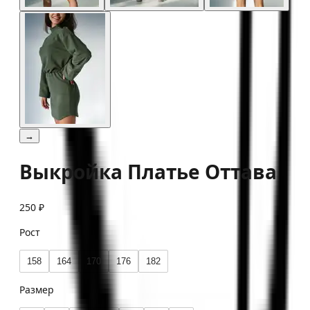
→
Выкройка Платье Оттава
250 ₽
Рост
158
164
170
176
182
Размер