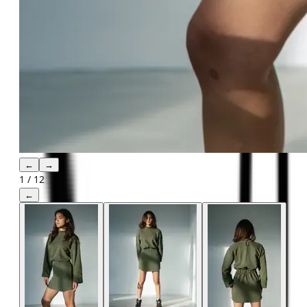
←
→
1
/
12
←