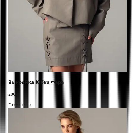
Выкройка Юбка Фара
280 ₽
Открыть →