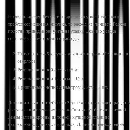
Расход приведен без учета подгона рисунка. Если ткань
требует совмещения рисунка, то расход увеличится. Расход
полотна приведен без учета на усадку. Обычно усадка
составляет 3-5% от общего расхода.
Нитки в тон – 5 катушек для прямострочной машины и
оверлока.
Резинка шириной 4 см – 0,5 м.
Резинка шириной 1-1,5 см – 0,5 м.
Пришивные кнопки диаметром 0,5 см – 2 шт.
Дополнительно потребуются 2 долевика для предотвращени
растягивания плечевых срезов. Они могут быть из готовой
ленты или выкроены из тонкой кулирной глади по
направлению долевых столбиков. Длина долевиков равна