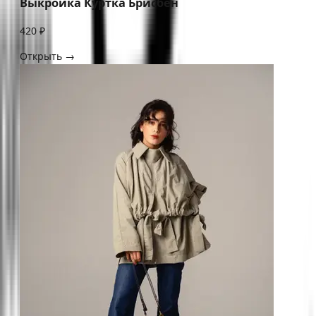
Выкройка Куртка Брисбен
420 ₽
Открыть →