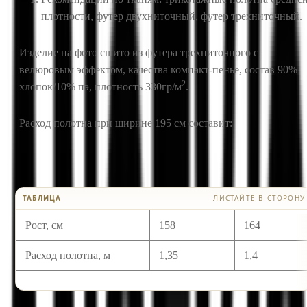
плотности, футер двухниточный, футер трехниточный.
Изделие на фото сшито из футера трехниточного с
велюровым эффектом, качества компакт-пенье, состав 90%
2
хлопок/10% пэ, плотность 330гр/м
.
Расход полотна при ширине 195 см составит:
ТАБЛИЦА
ЛИСТАЙТЕ В СТОРОНУ
Рост, см
158
164
Расход полотна, м
1,35
1,4