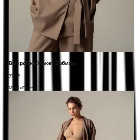
Выкройка Жакет Эрбиль
370 ₽
Открыть →