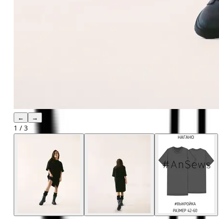
←
→
1
/
3