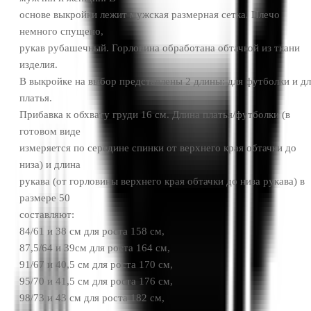
основе выкройки лежит мужская размерная сетка. Плечо
немного спущено,
рукав рубашечный. Горловина обработана обтачкой из ткани
изделия.
В выкройке на выбор представлены 2 длины: для футболки и дл
платья.
Прибавка к обхвату груди 16 см. Длина платья/футболки (в
готовом виде
измеряется по середине спинки от верхнего края обтачки до
низа) и длина
рукава (от горловины верхнего края обтачки до низа рукава) в
размере 50
составляют:
84/61 и 38 см для роста 158 см,
87,5/64 и 39см для роста 164 см,
91/67 и 40,5 см для роста 170 см,
95/70 и 41,5 см для роста 176 см,
98/73 и 43 см для роста 182 см,