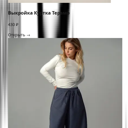
Выкройка Куртка Терамо
430 ₽
Открыть →