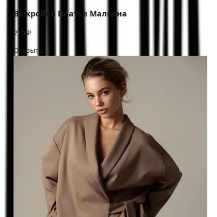
Выкройка Платье Мальяна
270 ₽
Открыть →