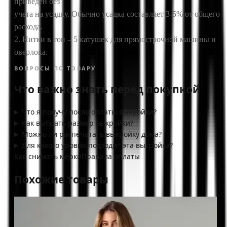
приведен без
учета на усадку. Обычно усадка составляет 3-5% от общего
расхода.
2. Нитки в тон – 5 катушек для прямострочной машины и
оверлока.
ВОПРОСЫ ПО ТОВАРУ
Что важно знать перед покупкой
Что я получу после оплаты выкройки?
Как выбрать размер выкройки?
Можно ли распечатать выкройку дома?
Для какого уровня подходит эта выкройка?
Как снимать мерки
Правила оплаты
Похожие товары