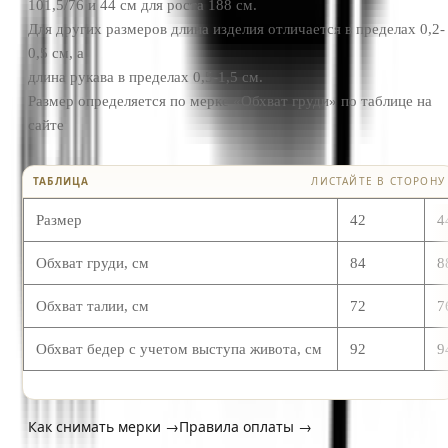
101,5/76 и 44 см для роста 188 см.
Для других размеров длина изделия отличается в пределах 0,2-
0,5 см, а
длина рукава в пределах 0,5-1,5 см.
Размер определяется по мерке «Обхват груди» по таблице на
сайте
ТАБЛИЦА
ЛИСТАЙТЕ В СТОРОНУ
Размер
42
4
Обхват груди, см
84
8
Обхват талии, см
72
7
Обхват бедер с учетом выступа живота, см
92
9
Как снимать мерки →
Правила оплаты →