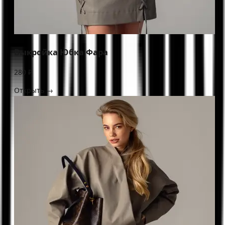
Выкройка Юбка Фара
280 ₽
Открыть →