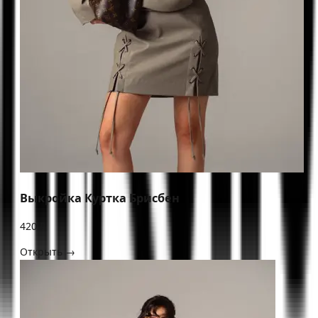
Выкройка Куртка Брисбен
420 ₽
Открыть →