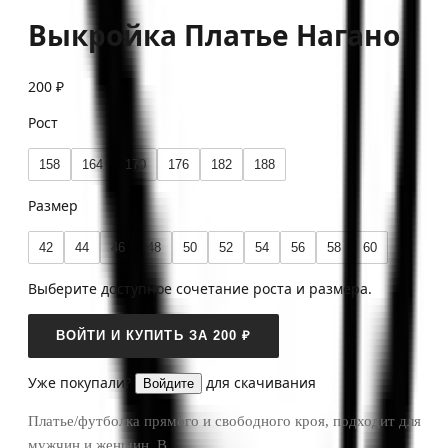
Выкройка Платье Нагано
200 ₽
Рост
158
164
170
176
182
188
Размер
42
44
46
48
50
52
54
56
58
60
Выберите доступное сочетание роста и размера.
ВОЙТИ И КУПИТЬ ЗА 200 ₽
Уже покупали?
для скачивания
Войдите
Платье/футболка прямого и свободного кроя, подходит для
мужчин и женщин. В