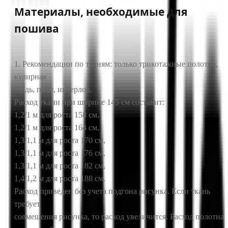
Материалы, необходимые для
пошива
1. Рекомендации по тканям: только трикотажные полотна,
кулирная
гладь, пике, интерлок.
Расход ткани при ширине 145 см составит:
1,2/1 м для роста 158 см,
1,2/1 м для роста 164 см,
1,3/1,1 м для роста 170 см,
1,3/1,1 м для роста 176 см,
1,3/1,1 м для роста 182 см,
1,4/1,2 м для роста 188 см.
Расход приведен без учета подгона рисунка. Если ткань
требует
совмещения рисунка, то расход увеличится. Расход полотна