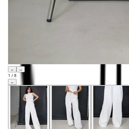
←
→
1
/
8
←