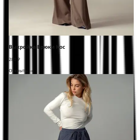
Выкройка Брюки Кос
280 ₽
Открыть →