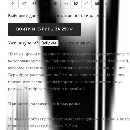
40
42
44
46
48
50
52
54
56
58
Выберите доступное сочетание роста и размера.
ВОЙТИ И КУПИТЬ ЗА 250 ₽
Уже покупали?
для скачивания
Войдите
Прямые брюки умеренного объема из футера трехниточного с
велюровым эффектом. Верхний срез оформлен узкой кулиской,
которую вставлена узкая эластичная тесьма (резинка) и шнур.
Верх брюк расположен на 2 см ниже линии талии. На задних
половинках расположены прорезные карманы- имитация «в
рамку». Низ брюк обработан подгибкой.
Прибавки, заложенные в выкройке
Прибавка к обхвату талии определяется длиной резинки в поясе
прибавка к обхвату бедер ок. 5-7 см.