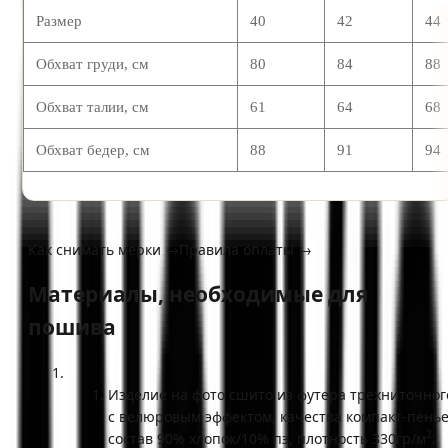
Размер
40
42
44
Обхват груди, см
80
84
88
Обхват талии, см
61
64
68
Обхват бедер, см
88
91
94
Как снимать мерки →
Правила оплаты →
Материалы, необходимые для
пошива
Изделие на фото сшито из футера трехниточног
с велюровым эффектом, качества компакт-пенье
2
состав 90% хлопок/10% пэ, плотность 330гр/м
.