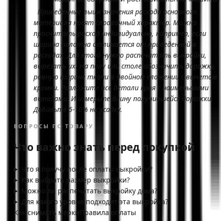
Приведенные выше значения расхода основного
материала носят справочный характер. Можно
просчитать расход индивидуально, например, если
ширина полотна отличается от приведенной в
расходах. Для этого нужно распечатать выкройки,
вырезать их. На полу или столе обозначить дорожку,
равную ширине ткани в двойном сложении с вычетом
кромки. Разложите все детали кроя с наименьшими
выпадами. И измерьте длину получившейся дорожки.
Добавьте 5-10% на усадку.
ВОПРОСЫ ПО ТОВАРУ
Что важно знать перед покупкой
Что я получу после оплаты выкройки?
Как выбрать размер выкройки?
Можно ли распечатать выкройку дома?
Для какого уровня подходит эта выкройка?
Как снимать мерки
Правила оплаты