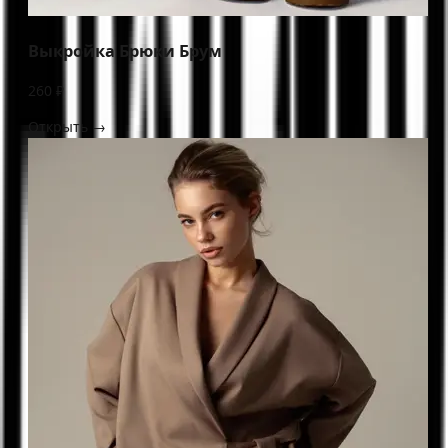
Выкройка Брюки Брум
260 ₽
Открыть →