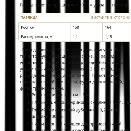
Расход полотна при ширине 195 см указан в таблице
ТАБЛИЦА
ЛИСТАЙТЕ В СТОРОНУ
Рост, см
158
164
Расход полотна, м
1,1
1,15
Расход приведен без учета подгона рисунка. Если
ткань требует совмещения рисунка, то расход
увеличится. Расход полотна приведен без учета на
усадку. Обычно усадка составляет 3-5% от общего
расхода. Рекомендации по тканям: трикотажные
полотна средней плотности, футер двухниточный,
футер трехниточный.
Резинка шириной 1 см – 1 м.
Плоский шнурок шириной 1 см длиной 1,3-1,5 м.
Тонкий трикотажный дублерин – 0,2 м при
ширине 130 см.
Нитки в тон – 5 катушек для прямострочной
машины, оверлока и распошивальной машины.