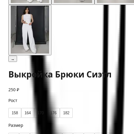
→
Выкройка Брюки Сиэтл
250 ₽
Рост
158
164
170
176
182
Размер