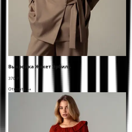
Выкройка Жакет Эрбиль
370 ₽
Открыть →