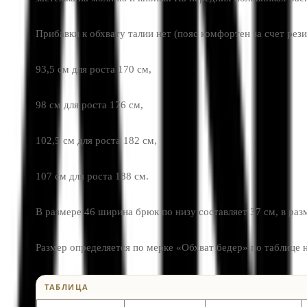
Прибавки к обхвату талии нет (пояс комфортен за счет рези
93,5 см для роста 170 см,
98 см для роста 176 см,
102,5 см для роста 182 см,
107 см для роста 188 см.
В размере 46 ширина брюк по низу составляет 37 см, в ра
Размер определяется по мерке «Обхват бедер» по таблице н
ТАБЛИЦА