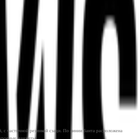
, с частичной резинкой сзади. По линии банта расположена
окроеные манжеты.