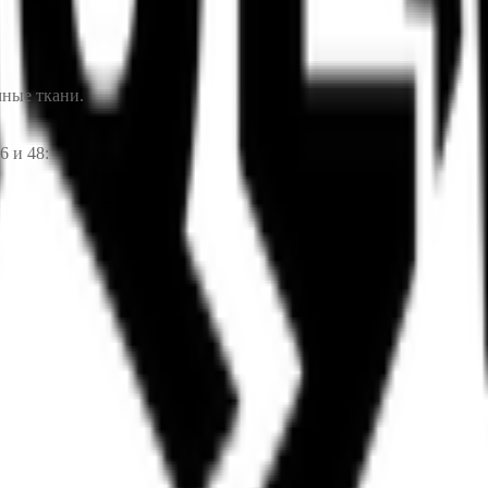
мные ткани.
6 и 48: