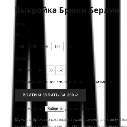
Выкройка Брюки Берлин
200 ₽
Рост
158
170
176
182
188
Размер
44
46
48
50
52
Выберите доступное сочетание роста и размера.
ВОЙТИ И КУПИТЬ ЗА 200 ₽
Уже покупали?
для скачивания
Войдите
Мужские брюки из костюмной ткани, зауженные к низу. Поя
застёжка на молнию и кнопка. На передних половинках ра