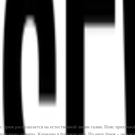
с брюк располагается на естественной линии талии.
Пояс притачной
сположены защипы. Карманы в боковом шве. По низу брюк – цельн