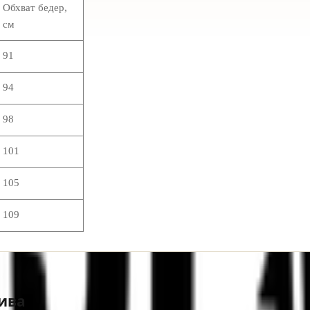
Обхват бедер,
см
91
94
98
101
105
109
ива