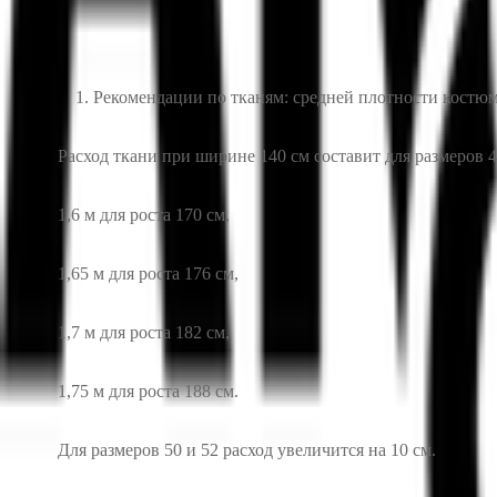
Рекомендации по тканям: средней плотности костю
Расход ткани при ширине 140 см составит для размеров 4
1,6 м для роста 170 см,
1,65 м для роста 176 см,
1,7 м для роста 182 см,
1,75 м для роста 188 см.
Для размеров 50 и 52 расход увеличится на 10 см.