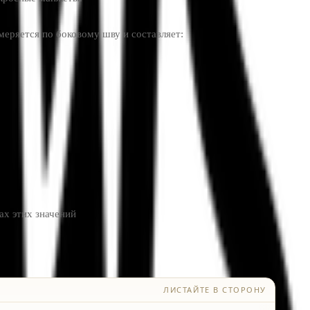
змеряется по боковому шву и составляет:
ах этих значений
ЛИСТАЙТЕ В СТОРОНУ