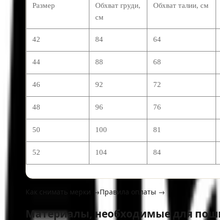
Размер
Обхват груди,
Обхват талии, см
см
42
84
64
44
88
68
46
92
72
48
96
76
50
100
81
52
104
84
Как снимать мерки →
Правила оплаты →
Материалы, необходимые для пош