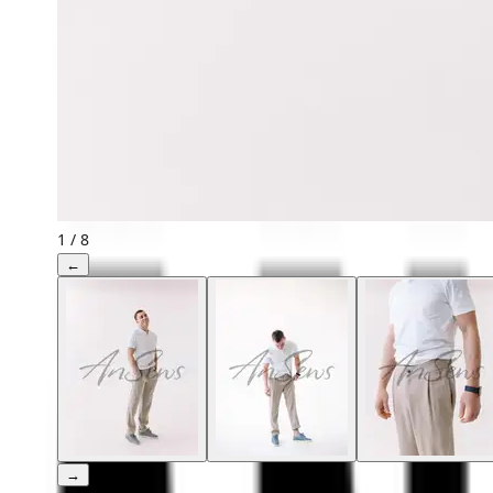
1
/
8
←
→