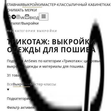
ГЛАВНАЯ
ВЫКРОЙКИ
МАСТЕР-КЛАССЫ
ЛИЧНЫЙ КАБИНЕТ
КАК
СНИМАТЬ МЕРКИ
VK
ВХОД
Каталог
/
Выкройки
ПОДКАТЕГОРИЯ ВЫКРОЙКИ
ТРИКОТАЖ: ВЫКРОЙКИ
ОДЕЖДЫ ДЛЯ ПОШИВА
Подборка AnSews по категории «Трикотаж»: цифровые
выкройки одежды и материалы для пошива.
31
товаров
Все
Выкройки
Мастер-классы
Подкатегории
Фильтр активен