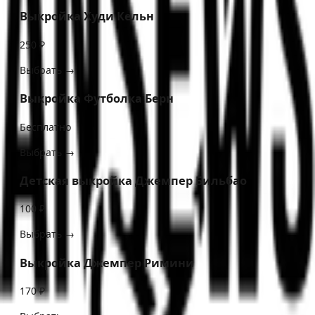
Выкройка Худи Кельн
250 ₽
Выбрать →
Выкройка Футболка Берн
Бесплатно
Выбрать →
Детская выкройка Джемпер Бильбао
100 ₽
Выбрать →
Выкройка Джемпер Римини
170 ₽