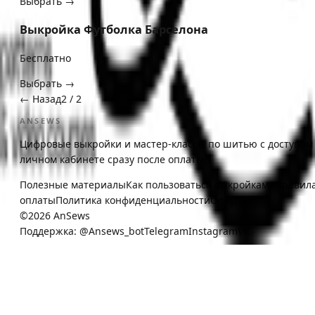
Выбрать →
Выкройка Футболка Барселона
Бесплатно
Выбрать →
← Назад
2
/
2
ANSEWS
Цифровые выкройки и мастер-классы по шитью с доступом
личном кабинете сразу после оплаты.
Полезные материалы
Как пользоваться выкройками
Правил
оплаты
Политика конфиденциальности
Оферта
©
2026
AnSews
Поддержка:
@Ansews_bot
Telegram
Instagram
VK