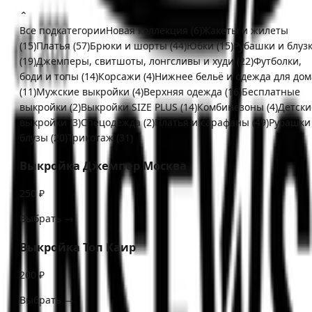
⌃
Все подкатегории
Новая коллекция
(
6
)
Жакеты и жилеты
(
15
)
Платья
(
57
)
Брюки и шорты
(
44
)
Юбки
(
15
)
Рубашки и блуз
(
19
)
Джемперы, свитшоты, лонгсливы и худи
(
22
)
Футболки,
боди и топы
(
14
)
Корсажи
(
4
)
Нижнее бельё и одежда для дом
(
11
)
Мужские выкройки
(
4
)
Верхняя одежда
(
16
)
Бесплатные
выкройки
(
2
)
Выкройки SIZE PLUS
(
14
)
Комбинезоны
(
4
)
Детски
выкройки
(
3
)
Спецодежда
(
2
)
Платья и сарафаны
(
49
)
Рубашки
блузы
(
20
)
Трикотаж
(
31
)
Выкройка Джемпер Москва
250 ₽
Выбрать →
Выкройка Топ Каир
200 ₽
Выбрать →